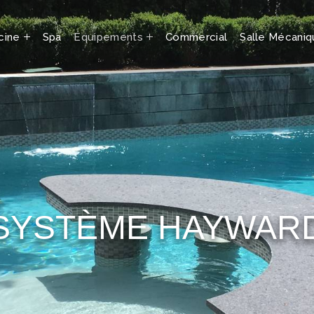
cine
Spa
Équipements
Commercial
Salle Mécani
SYSTÈME HAYWAR