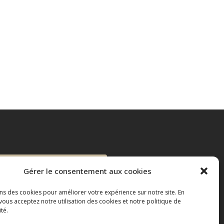
DEMANDE DE
Gérer le consentement aux cookies
SOUMISSION
POUR PISCINE
ons des cookies pour améliorer votre expérience sur notre site. En
vous acceptez notre utilisation des cookies et notre politique de
ET SPA EN
ité.
BÉTON