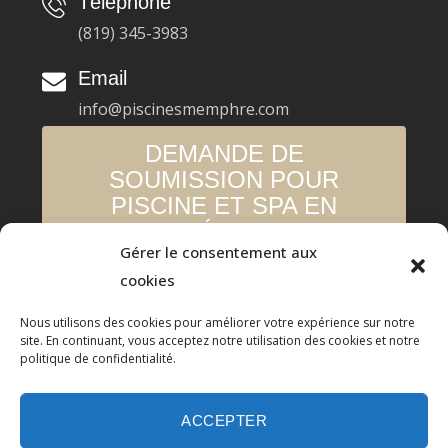
Téléphone
(819) 345-3983
Email
info@piscinesmemphre.com
DEMANDE DE
SOUMISSION POUR
PISCINE ET SPA EN
BÉTON
Gérer le consentement aux
© 2021 Piscines Memphré inc.
cookies
Touts droits réservés
Nous utilisons des cookies pour améliorer votre expérience sur notre
site. En continuant, vous acceptez notre utilisation des cookies et notre
En Vertu De La Loi 25, Daniel Desrosiers A Été Attribué
politique de confidentialité.
Responsable De La Protection Des Données Personnels.
Ce Site Web Collecte Des Informations Avec Google
ACCEPTER
Analytics Et Google Ads.